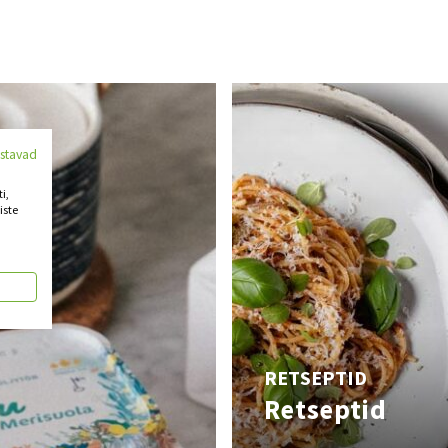
ustavad
i,
iste
RETSEPTID
Retseptid