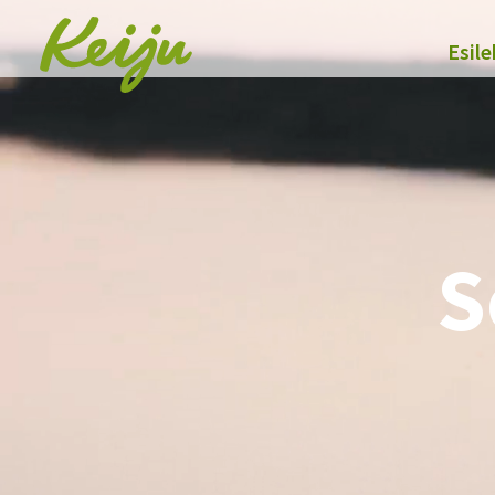
Esile
S