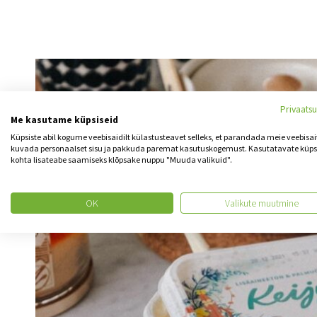
Privaats
Me kasutame küpsiseid
Küpsiste abil kogume veebisaidilt külastusteavet selleks, et parandada meie veebisait
kuvada personaalset sisu ja pakkuda paremat kasutuskogemust. Kasutatavate küps
kohta lisateabe saamiseks klõpsake nuppu "Muuda valikuid".
OK
Valikute muutmine