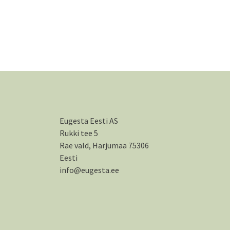
Eugesta Eesti AS
Rukki tee 5
Rae vald, Harjumaa 75306
Eesti
info@eugesta.ee