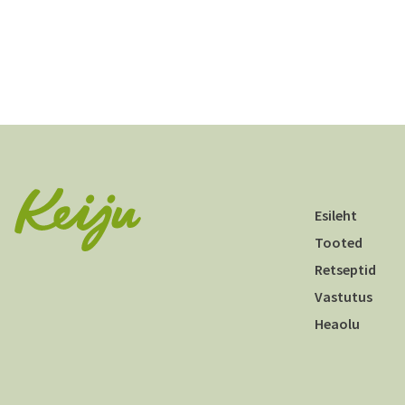
Esileht
Tooted
Retseptid
Vastutus
Heaolu