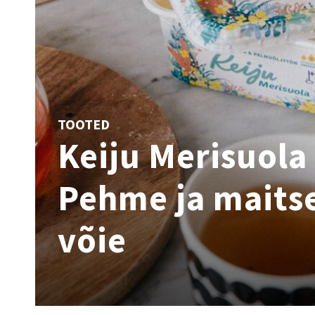
TOOTED
Keiju Merisuola
Pehme ja maits
võie