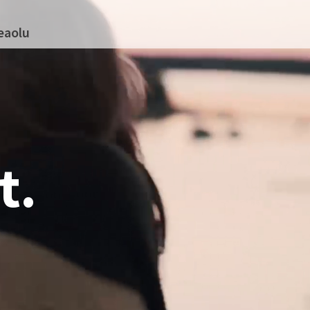
eaolu
t.