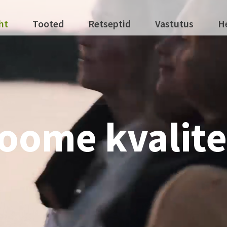
ht
Tooted
Retseptid
Vastutus
H
oome kvalite