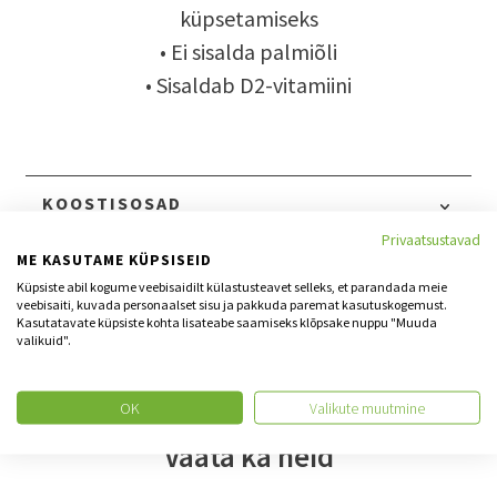
küpsetamiseks
• Ei sisalda palmiõli
• Sisaldab D2-vitamiini
KOOSTISOSAD
Privaatsustavad
TOITEVÄÄRTUS 100 G
ME KASUTAME KÜPSISEID
Küpsiste abil kogume veebisaidilt külastusteavet selleks, et parandada meie
veebisaiti, kuvada personaalset sisu ja pakkuda paremat kasutuskogemust.
Kasutatavate küpsiste kohta lisateabe saamiseks klõpsake nuppu "Muuda
valikuid".
Vaata kõik tooted
OK
Valikute muutmine
Vaata ka neid