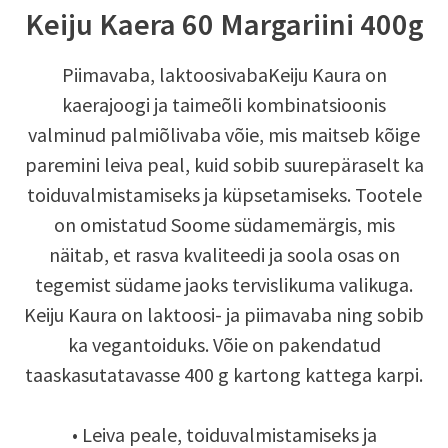
Keiju Kaera 60 Margariini 400g
Piimavaba, laktoosivabaKeiju Kaura on
kaerajoogi ja taimeõli kombinatsioonis
valminud palmiõlivaba võie, mis maitseb kõige
paremini leiva peal, kuid sobib suurepäraselt ka
toiduvalmistamiseks ja küpsetamiseks. Tootele
on omistatud Soome südamemärgis, mis
näitab, et rasva kvaliteedi ja soola osas on
tegemist südame jaoks tervislikuma valikuga.
Keiju Kaura on laktoosi- ja piimavaba ning sobib
ka vegantoiduks. Võie on pakendatud
taaskasutatavasse 400 g kartong kattega karpi.
• Leiva peale, toiduvalmistamiseks ja