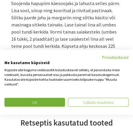
Soojenda hapupiim käesoojaks ja lahusta selles pärm.
Lisa sool, siirup ning kooritud ja riivitud pastinaak.
Sõtku juurde jahu ja margariin ning sõtku käsitsi või
masinaga sitkeks tainaks. Lase tainal lina all umbes
pool tundi kerkida. Vormi tainas saiakesteks (umbes
16 tükki, 2 plaaditäit) ja lase saiakestel lina all veel
teine pool tundi kerkida. Küpseta ahju keskosas 225
kraadi juures umbes 10 minutit.
Privaatsustavad
Me kasutame küpsiseid
Küpsiste abil kogume veebisaidilt külastusteavet selleks, et parandada meie
veebisaiti, kuvada personaalset sisu ja pakkuda paremat kasutuskogemust.
Jaga retsepti
Kasutatavate küpsiste kohta lisateabe saamiseks klõpsake nuppu "Muuda
valikuid".
OK
Valikute muutmine
Retseptis kasutatud tooted