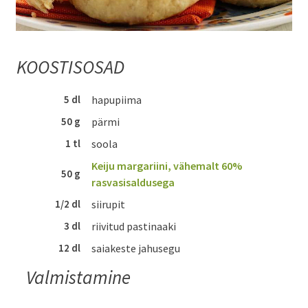
KOOSTISOSAD
5 dl
hapupiima
50 g
pärmi
1 tl
soola
Keiju margariini, vähemalt 60%
50 g
rasvasisaldusega
1/2 dl
siirupit
3 dl
riivitud pastinaaki
12 dl
saiakeste jahusegu
Valmistamine